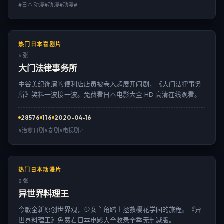
#日本动漫#动漫#动漫#
热门日本喜剧片
6 张
大门法律事务所
中谷美纪饰演的便利店店员被卷入超展开闹剧，《大门法律事务
所》笑料一波接一波。免费看日本电影大全 HD 高清在线观看。
28576
116
2020-04-16
#治愈日剧#喜剧#电视剧#
热门日本动漫片
8 张
异世界料理王
今敏全新原创世界观，少女主角踏上拯救樱花学园的旅程。《异
世界料理王》免费看日本电影大全收录全季无删减版。