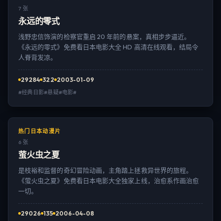
7 张
永远的零式
浅野忠信饰演的检察官重启 20 年前的悬案，真相步步逼近。
《永远的零式》免费看日本电影大全 HD 高清在线观看，结局令
人脊背发凉。
29284
322
2003-01-09
#经典日影#悬疑#电影#
热门日本动漫片
6 张
萤火虫之夏
是枝裕和监督的奇幻冒险动画，主角踏上拯救异世界的旅程。
《萤火虫之夏》免费看日本电影大全独家上线，治愈系作画治愈
一切。
29026
135
2006-04-08