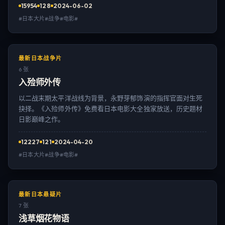
15954
128
2024-06-02
#日本大片#战争#电影#
最新日本战争片
6 张
入殓师外传
以二战末期太平洋战线为背景，永野芽郁饰演的指挥官面对生死
抉择。《入殓师外传》免费看日本电影大全独家放送，历史题材
日影巅峰之作。
12227
121
2024-04-20
#日本大片#战争#电影#
最新日本悬疑片
7 张
浅草烟花物语