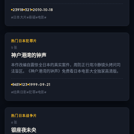
23918
321
2010-10-18
#日本大片#悬疑#电影#
热门日本犯罪片
5 张
神户港湾的钟声
本作改编自震惊全日本的真实案件，周防正行用冷静镜头拷问司
法盲区。《神户港湾的钟声》免费看日本电影大全独家高清版。
5451
123
1999-09-21
#经典日影#犯罪#电影#
热门日本战争片
6 张
银座夜未央