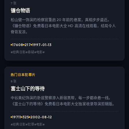
7 张
镰仓物语
松山健一饰演的检察官重启 20 年前的悬案，真相步步逼近。
《镰仓物语》免费看日本电影大全 HD 高清在线观看，结局令人
脊背发凉。
17608
217
1997-01-13
#经典日影#悬疑#电影#
热门日本犯罪片
8 张
富士山下的等待
中谷美纪饰演的卧底警察渗入新宿黑帮，每一步都命悬一线。
《富士山下的等待》免费看日本电影大全独家收录导演剪辑版。
19711
325
2002-08-12
#经典日影#犯罪#电影#