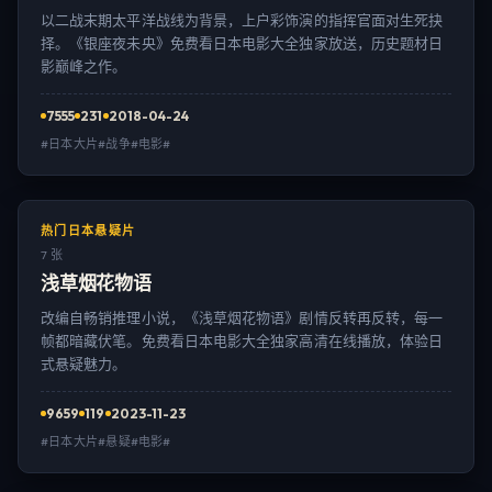
以二战末期太平洋战线为背景，上户彩饰演的指挥官面对生死抉
择。《银座夜未央》免费看日本电影大全独家放送，历史题材日
影巅峰之作。
7555
231
2018-04-24
#日本大片#战争#电影#
热门日本悬疑片
7 张
浅草烟花物语
改编自畅销推理小说，《浅草烟花物语》剧情反转再反转，每一
帧都暗藏伏笔。免费看日本电影大全独家高清在线播放，体验日
式悬疑魅力。
9659
119
2023-11-23
#日本大片#悬疑#电影#