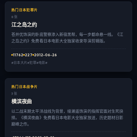
热门日本犯罪片
8 张
江之岛之约
苍井优饰演的卧底警察渗入新宿黑帮，每一步都命悬一线。《江
之岛之约》免费看日本电影大全独家收录导演剪辑版。
11762
227
2012-06-26
#日本大片#犯罪#电影#
热门日本战争片
3 张
横滨夜曲
以二战末期太平洋战线为背景，绫濑遥饰演的指挥官面对生死抉
择。《横滨夜曲》免费看日本电影大全独家放送，历史题材日影
巅峰之作。