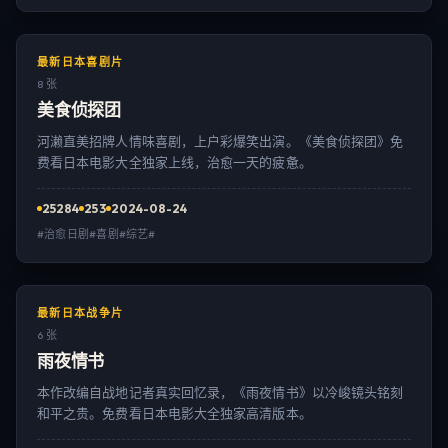
最新日本喜剧片
8 张
美食侦探团
河濑直美招牌人情味喜剧，上户彩爆笑出演。《美食侦探团》免
费看日本电影大全独家上线，治愈一天的疲惫。
25284
253
2024-08-24
#治愈日剧#喜剧#综艺#
最新日本战争片
6 张
雨夜情书
本作改编自战地记者真实回忆录，《雨夜情书》以冷峻镜头铭刻
和平之贵。免费看日本电影大全独家高清版本。