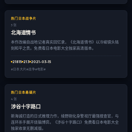
热门日本战争片
3 张
北海道情书
本作改编自战地记者真实回忆录，《北海道情书》以冷峻镜头铭
刻和平之贵。免费看日本电影大全独家高清版本。
21815
213
2021-03-15
#日本大片#战争#电影#
热门日本悬疑片
4 张
涉谷十字路口
新海诚打造的日式推理力作，绫野刚化身警视厅最强搜查官，与
连环杀手展开烧脑博弈。《涉谷十字路口》免费看日本电影大全
独家收录无删减版。