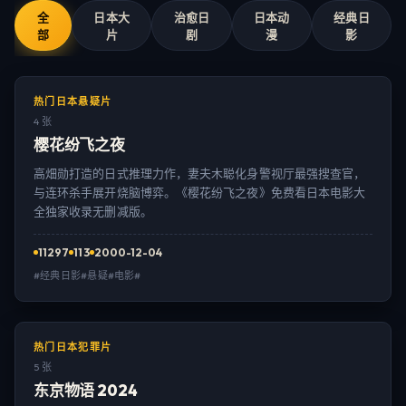
全
日本大
治愈日
日本动
经典日
部
片
剧
漫
影
热门日本悬疑片
4 张
樱花纷飞之夜
高畑勋打造的日式推理力作，妻夫木聪化身警视厅最强搜查官，
与连环杀手展开烧脑博弈。《樱花纷飞之夜》免费看日本电影大
全独家收录无删减版。
11297
113
2000-12-04
#经典日影#悬疑#电影#
热门日本犯罪片
5 张
东京物语 2024